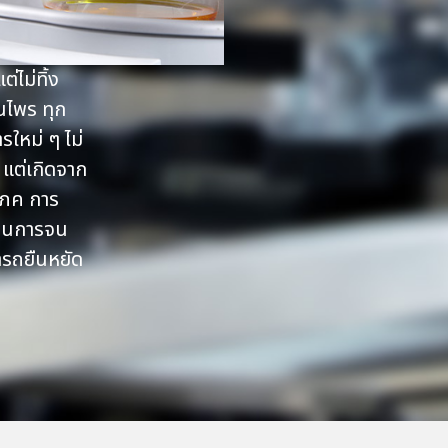
่ไม่ทิ้ง
นไพร ทุก
ใหม่ ๆ ไม่
 แต่เกิดจาก
โภค การ
บวนการจน
ารถยืนหยัด